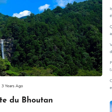
I
é
Q
a
V
d
P
l
C
3 Years Ago
e
rte du Bhoutan