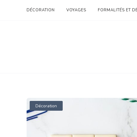
Skip
DÉCORATION
VOYAGES
FORMALITÉS ET 
to
content
REVUE-NORDIQUES.
Décoration