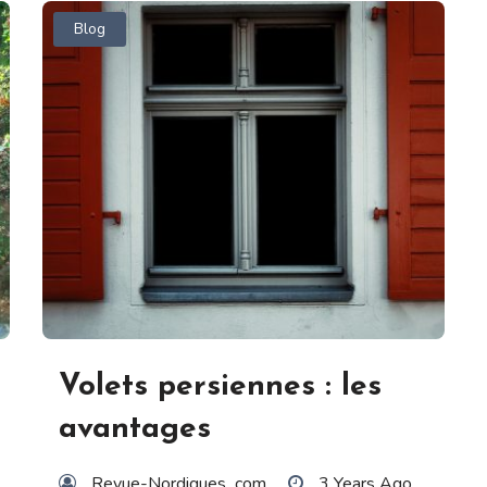
Blog
Volets persiennes : les
avantages
Revue-Nordiques_com
3 Years Ago